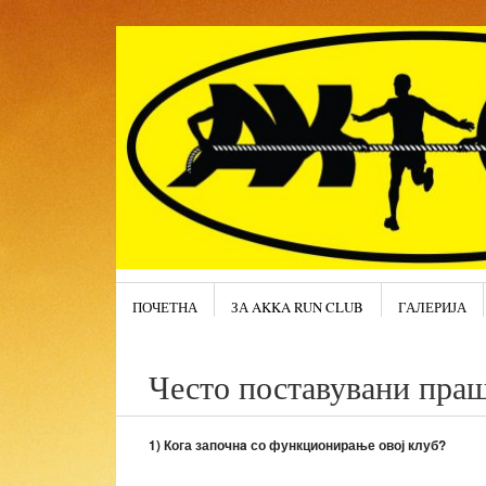
Menu
SKIP TO CONTENT
ПОЧЕТНА
ЗА AKKA RUN CLUB
ГАЛЕРИЈА
Често поставувани пра
1) Кога започнa со функционирање овој клуб?