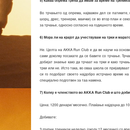
5) Каква опрема треба да имам за време на тренинз
Во трчањето од опрема, најважен дел се патиките, 
шорц, дрес, тренерки, маички) се во втор план и се
за трчање, односно согласно на годишното време.
6) Мора ли на крајот да учествувам на трки и марат
Не. Целта на AKKA Run Club е да ве научи на основ
сами доколку посакате да се бавите со трчање. Трча
добијат знаење како да трчаат на трки и како трчањ
трки или не. Исто така, во оваа школа се пријавуваат
си го подобрат своето најдобро истрчано време на
специјално подготвен за таа намена.
7) Колку е членството во AKKA Run Club и што доб
Цена: 1200 денари/ месечно. Плаќање најдоцна до 10
Добивате:
3 групни тренинзи неделно (околу 12 месечно) со вр