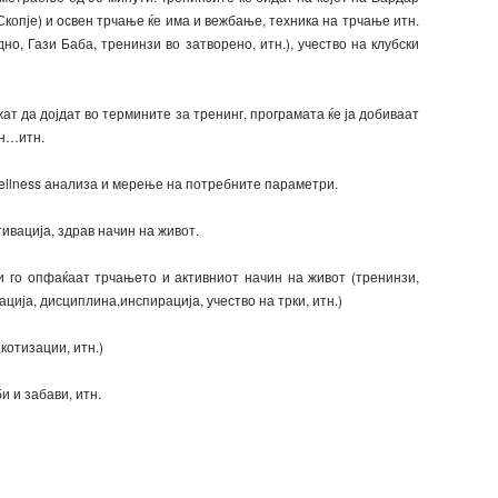
Скопје) и освен трчање ќе има и вежбање, техника на трчање итн.
о, Гази Баба, тренинзи во затворено, итн.), учество на клубски
т да дојдат во термините за тренинг, програмата ќе ја добиваат
он…итн.
ellness анализа и мерење на потребните параметри.
ивација, здрав начин на живот.
и го опфаќаат трчањето и активниот начин на живот (тренинзи,
ција, дисциплина,инспирација, учество на трки, итн.)
котизации, итн.)
и и забави, итн.