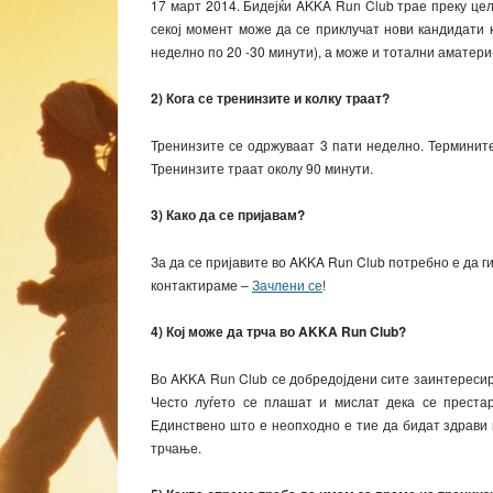
17 март 2014. Бидејќи AKKA Run Club трае преку цел
секој момент може да се приклучат нови кандидати к
неделно по 20 -30 минути), а може и тотални аматери-
2) Кога се тренинзите и колку траат?
Тренинзите се одржуваат 3 пати неделно. Термините
Тренинзите траат околу 90 минути.
3) Како да се пријавам?
За да се пријавите во AKKA Run Club потребно е да 
контактираме –
Зачлени се
!
4) Кој може да трча во AKKA Run Club?
Во AKKA Run Club се добредојдени сите заинтересир
Често луѓето се плашат и мислат дека се престар
Единствено што е неопходно е тие да бидат здрави 
трчање.