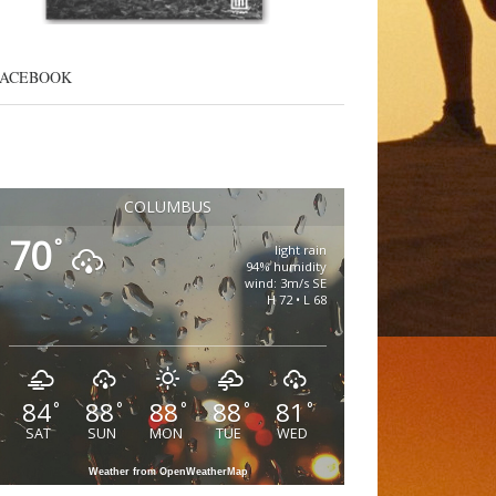
FACEBOOK
COLUMBUS
70
°
light rain
94% humidity
wind: 3m/s SE
H 72 • L 68
84
88
88
88
81
°
°
°
°
°
SAT
SUN
MON
TUE
WED
Weather from OpenWeatherMap