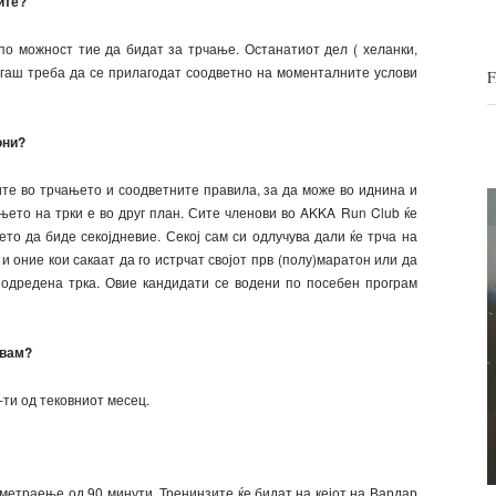
ите?
по можност тие да бидат за трчање. Останатиот дел ( хеланки,
когаш треба да се прилагодат соодветно на моменталните услови
они?
ите во трчањето и соодветните правила, за да може во иднина и
њето на трки е во друг план. Сите членови во AKKA Run Club ќе
ето да биде секојдневие. Секој сам си одлучува дали ќе трча на
 и оние кои сакаат да го истрчат својот прв (полу)маратон или да
 одредена трка. Овие кандидати се водени по посебен програм
ивам?
-ти од тековниот месец.
еметраење од 90 минути. Тренинзите ќе бидат на кејот на Вардар