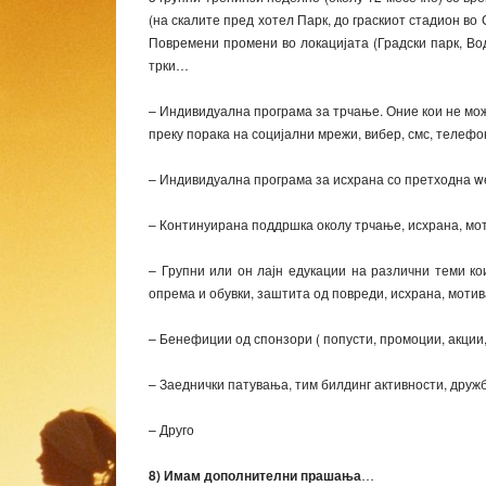
(на скалите пред хотел Парк, до граскиот стадион во 
Повремени промени во локацијата (Градски парк, Водн
трки…
– Индивидуална програма за трчање. Оние кои не можа
преку порака на социјални мрежи, вибер, смс, телеф
– Индивидуална програма за исхрана со претходна w
– Континуирана поддршка околу трчање, исхрана, мот
– Групни или он лајн едукации на различни теми ко
опрема и обувки, заштита од повреди, исхрана, мотива
– Бенефиции од спонзори ( попусти, промоции, акции,
– Заеднички патувања, тим билдинг активности, дружб
– Друго
8) Имам дополнителни прашања
…