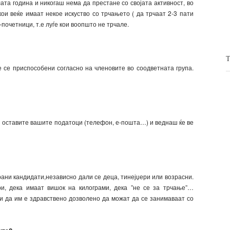
ата година и никогаш нема да престане со својата активност, во
ои веќе имаат некое искуство со трчањето ( да трчаат 2-3 пати
почетници, т.е луѓе кои воопшто не трчале.
 се приспособени согласно на членовите во соодветната група.
ги оставите вашите податоци (телефон, е-пошта…) и веднаш ќе ве
ани кандидати,независно дали се деца, тинејџери или возрасни.
и, дека имаат вишок на килограми, дека ”не се за трчање”…
и да им е здравствено дозволено да можат да се занимаваат со