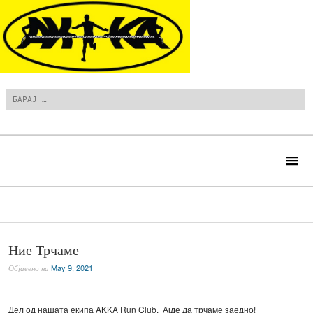
Search
Menu
Menu
SKIP TO CONTENT
Ние Трчаме
May 9, 2021
Објавено на
Дел од нашата екипа AKKA Run Club. Ајде да трчаме заедно!